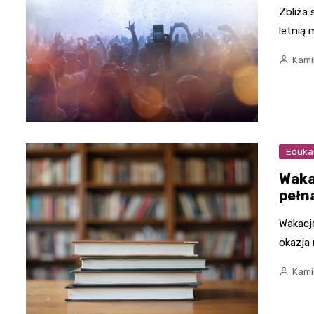
Zbliża
letnią 
Kami
Eduka
Waka
pełn
Wakacje
okazja
Kami