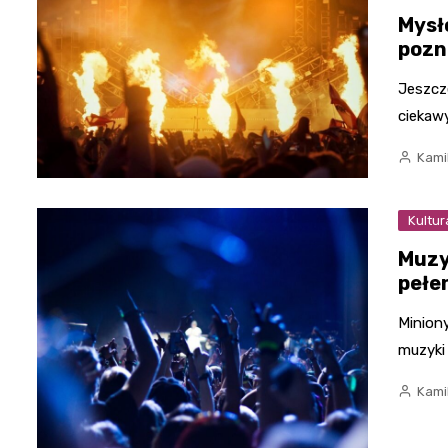
Mysł
pozn
Jeszcz
ciekaw
Kami
Kultur
Muzy
pełen
Minion
muzyki 
Kami