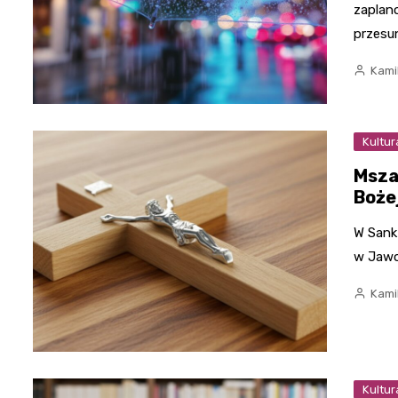
zaplan
przesu
Kami
Kultur
Msza
Boże
W Sank
w Jawo
Kami
Kultur