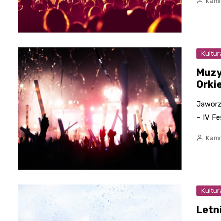
Kami
Kultur
Muzy
Orkie
Jaworzn
– IV F
Kami
Kultur
Letn