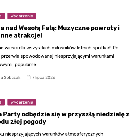
a
Wydarzenia
ta nad Wesołą Falą: Muzyczne powroty i
inne atrakcje!
e wieści dla wszystkich miłośników letnich spotkań! Po
ej przerwie spowodowanej niesprzyjającymi warunkami
wymi, popularne
la Sobczak
7 lipca 2026
a
Wydarzenia
 Party odbędzie się w przyszłą niedzielę z
du złej pogody
ku niesprzyjających warunków atmosferycznych