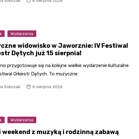
la Sobczak
8 sierpnia 2026
Kościół Najświętszego
robotnicze Nikiszowiec
Serca Pana Jezusa
Katowicach
Kaplica św. Jana
Chrzciciela
a
Wydarzenia
Promenada nad Przem
czne widowisko w Jaworznie: IV Festiwal
str Dętych już 15 sierpnia!
o przygotowuje się na kolejne wielkie wydarzenie kulturalne
estiwal Orkiestr Dętych. To muzyczne
la Sobczak
6 sierpnia 2026
a
Wydarzenia
i weekend z muzyką i rodzinną zabawą