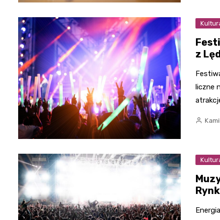
Kultur
Fest
z Lę
Festiw
liczne
atrakcj
Kami
Kultur
Muzy
Rynk
Energi