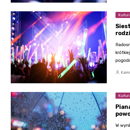
Kultur
Sies
rodz
Radosn
krótki
pogodo
Kami
Kultur
Piana
powo
W wyni