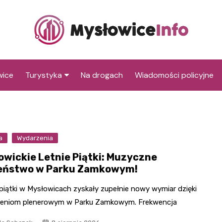
wice
Turystyka
Na drogach
Wiadomości policyjne
Co warto zobaczyć w
Centralne Muzeum
Mysłowicach
Pożarnictwa
Atrakcje dla dzieci w
Muzeum Miasta
Sala Zabaw Kosmos
a
Wydarzenia
Mysłowicach
Mysłowice
Trzebiński Park Rozrywk
owickie Letnie Piątki: Muzyczne
Zabytki Mysłowic
Rynek w Mysłowicach
Kościół św. Krzyża
eństwo w Parku Zamkowym!
Sala zabaw 4KIDS w
Kościół Mariacki
Tychach
Kościół św. Jadwigi
piątki w Mysłowicach zyskały zupełnie nowy wymiar dzięki
Śląskiej
eniom plenerowym w Parku Zamkowym. Frekwencja
Ratusz miejski
Zabytkowe osiedla