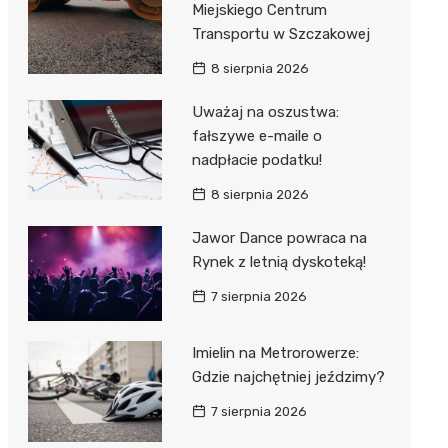
Miejskiego Centrum
 w
Transportu w Szczakowej
8 sierpnia 2026
Uważaj na oszustwa:
fałszywe e-maile o
szą
nadpłacie podatku!
8 sierpnia 2026
Jawor Dance powraca na
Rynek z letnią dyskoteką!
7 sierpnia 2026
Imielin na Metrorowerze:
Gdzie najchętniej jeździmy?
7 sierpnia 2026