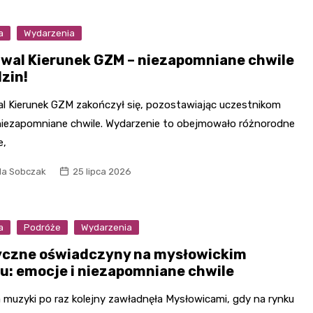
a
Wydarzenia
iwal Kierunek GZM – niezapomniane chwile
dzin!
al Kierunek GZM zakończył się, pozostawiając uczestnikom
 niezapomniane chwile. Wydarzenie to obejmowało różnorodne
e,
la Sobczak
25 lipca 2026
a
Podróże
Wydarzenia
czne oświadczyny na mysłowickim
u: emocje i niezapomniane chwile
a muzyki po raz kolejny zawładnęła Mysłowicami, gdy na rynku