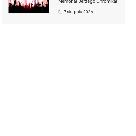
Memoriał Jerzego Chromika!
7 sierpnia 2026