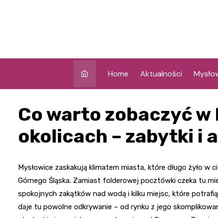
Skip
to
content
Home
Aktualności
Mysło
Co warto zobaczyć w 
okolicach – zabytki i
Mysłowice zaskakują klimatem miasta, które długo żyło w c
Górnego Śląska. Zamiast folderowej pocztówki czeka tu mi
spokojnych zakątków nad wodą i kilku miejsc, które potra
daje tu powolne odkrywanie – od rynku z jego skomplikowa