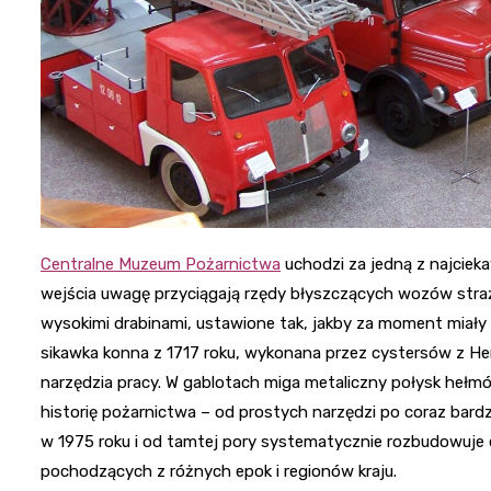
Centralne Muzeum Pożarnictwa
uchodzi za jedną z najciek
wejścia uwagę przyciągają rzędy błyszczących wozów stra
wysokimi drabinami, ustawione tak, jakby za moment miały w
sikawka konna z 1717 roku, wykonana przez cystersów z Hen
narzędzia pracy. W gablotach miga metaliczny połysk hełmó
historię pożarnictwa – od prostych narzędzi po coraz ba
w 1975 roku i od tamtej pory systematycznie rozbudowuje
pochodzących z różnych epok i regionów kraju.