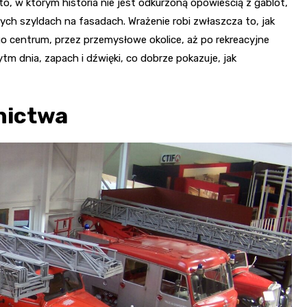
to, w którym historia nie jest odkurzoną opowieścią z gablot,
Kościół Najświętszego
robotnicze Nikiszowiec
Serca Pana Jezusa
arych szyldach na fasadach. Wrażenie robi zwłaszcza to, jak
Katowicach
go centrum, przez przemysłowe okolice, aż po rekreacyjne
Kaplica św. Jana
ytm dnia, zapach i dźwięki, co dobrze pokazuje, jak
Chrzciciela
Promenada nad Przem
nictwa