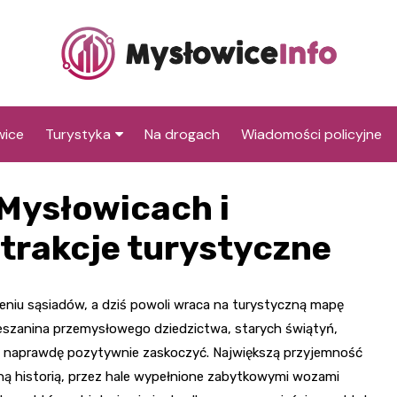
wice
Turystyka
Na drogach
Wiadomości policyjne
Co warto zobaczyć w
Centralne Muzeum
Mysłowicach i
Mysłowicach
Pożarnictwa
Atrakcje dla dzieci w
Muzeum Miasta
Sala Zabaw Kosmos
 atrakcje turystyczne
Mysłowicach
Mysłowice
Trzebiński Park Rozrywk
Zabytki Mysłowic
Rynek w Mysłowicach
Kościół św. Krzyża
ieniu sąsiadów, a dziś powoli wraca na turystyczną mapę
Sala zabaw 4KIDS w
eszanina przemysłowego dziedzictwa, starych świątyń,
Kościół Mariacki
Tychach
Kościół św. Jadwigi
Śląskiej
fią naprawdę pozytywnie zaskoczyć. Największą przyjemność
Ratusz miejski
ną historią, przez hale wypełnione zabytkowymi wozami
Zabytkowe osiedla