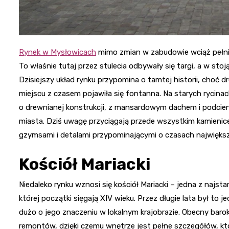
Rynek w Mysłowicach
mimo zmian w zabudowie wciąż pełni r
To właśnie tutaj przez stulecia odbywały się targi, a w sto
Dzisiejszy układ rynku przypomina o tamtej historii, choć 
miejscu z czasem pojawiła się fontanna. Na starych rycin
o drewnianej konstrukcji, z mansardowym dachem i podcieni
miasta. Dziś uwagę przyciągają przede wszystkim kamienice
gzymsami i detalami przypominającymi o czasach najwięks
Kościół Mariacki
Niedaleko rynku wznosi się kościół Mariacki – jedna z najs
której początki sięgają XIV wieku. Przez długie lata był t
dużo o jego znaczeniu w lokalnym krajobrazie. Obecny baro
remontów, dzięki czemu wnętrze jest pełne szczegółów, któ