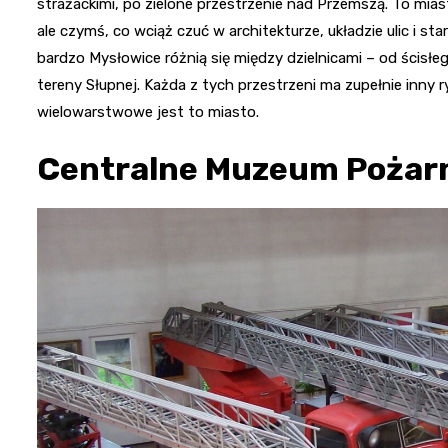
strażackimi, po zielone przestrzenie nad Przemszą. To mias
ale czymś, co wciąż czuć w architekturze, układzie ulic i st
bardzo Mysłowice różnią się między dzielnicami – od ścisłe
tereny Słupnej. Każda z tych przestrzeni ma zupełnie inny r
wielowarstwowe jest to miasto.
Centralne Muzeum Pożar