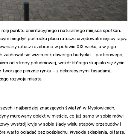
olę punktu orientacyjnego i naturalnego miejsca spotkań.
jącym niegdyś pośrodku placu ratuszu urzędowali miejscy rajcy.
drewniany ratusz rozebrano w połowie XIX wieku, a w jego
ach zachował się wizerunek dawnego budynku – parterowego,
em od strony południowej, wokół którego skupiało się życie
 tworzące pierzeje rynku – z dekoracyjnymi fasadami,
zego rozwoju miasta.
tarszych i najbardziej znaczących świątyń w Mysłowicach,
o jedyny murowany obiekt w mieście, co już samo w sobie mówi
kowy wystrój kryje w sobie ślady wielu etapów przebudów i
re warto oglądać bez pośpiechu. Wysokie sklepienia, ołtarze,