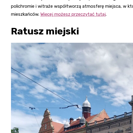
polichromie i witraże współtworzą atmosferę miejsca, w któr
mieszkańców.
Więcej możesz przeczytać tutaj
.
Ratusz miejski