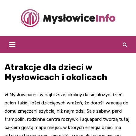
Skip
to
content
Atrakcje dla dzieci w
Mysłowicach i okolicach
W Mysłowicach i w najbliższej okolicy da się ułożyć dzień
pełen takiej ilości dziecięcych wrażeń, że dorośli wracają do
domu zmęczeni szybciej niż najmłodsi. Sale zabaw, parki
trampolin, rodzinne centra rozrywki i aquaparki tworzą tutaj
całkiem gęstą mapę miejsc, w których energia dzieci ma
gdzie się bezpiecznie „wypalić”, a przy okazji pojawia się