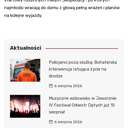
startowy rodzinnych małych „ekspedycji”, po których
najmłodsi wracają do domu z głową pełną wrażeń i planów
na kolejne wyjazdy.
Aktualności
Policjanci poza służbą: Bohaterska
interwencja ratująca życie na
drodze
6 sierpnia 2026
Muzyczne widowisko w Jaworznie:
IV Festiwal Orkiestr Dętych już 15
sierpnia!
6 sierpnia 2026