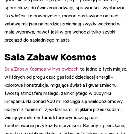
sporo okazji do ćwiczenia odwagi, sprawności i wyobraźni.
To właśnie te nowoczesne, mocno nastawione na ruch i
zabawę miejsca najbardziej zmieniają zwykły weekend w
małą wyprawę, nawet jeśli w grę wchodzi tylko szybki
przejazd do sąsiedniego miasta.
Sala Zabaw Kosmos
Sala Zabaw Kosmos w Mysłowicach
to jedno z tych miejsc,
w których od progu czuć gęstość dziecięcej energii –
kolorowe konstrukcje, migające światła i gwar śmiechu
tworzą atmosferę małego, zamkniętego w budynku
lunaparku. Na ponad 900 m² rozciąga się wielopoziomowy
labirynt z tunelami, zjeżdżalniami, miękkimi przeszkodami i
wiszącymi elementami, które wymuszają ruch i
kombinowanie przy każdym przejściu. Baseny z piłeczkami,
armatki na gąbkowe kulki i miękkie zjeżdżalnie sprawiają, że