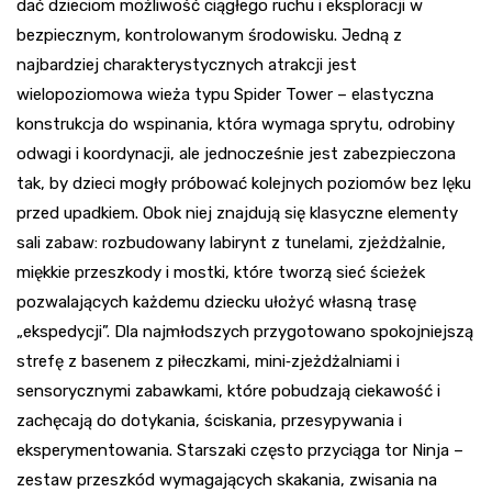
dać dzieciom możliwość ciągłego ruchu i eksploracji w
bezpiecznym, kontrolowanym środowisku. Jedną z
najbardziej charakterystycznych atrakcji jest
wielopoziomowa wieża typu Spider Tower – elastyczna
konstrukcja do wspinania, która wymaga sprytu, odrobiny
odwagi i koordynacji, ale jednocześnie jest zabezpieczona
tak, by dzieci mogły próbować kolejnych poziomów bez lęku
przed upadkiem. Obok niej znajdują się klasyczne elementy
sali zabaw: rozbudowany labirynt z tunelami, zjeżdżalnie,
miękkie przeszkody i mostki, które tworzą sieć ścieżek
pozwalających każdemu dziecku ułożyć własną trasę
„ekspedycji”. Dla najmłodszych przygotowano spokojniejszą
strefę z basenem z piłeczkami, mini‑zjeżdżalniami i
sensorycznymi zabawkami, które pobudzają ciekawość i
zachęcają do dotykania, ściskania, przesypywania i
eksperymentowania. Starszaki często przyciąga tor Ninja –
zestaw przeszkód wymagających skakania, zwisania na