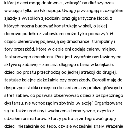
której dzieci mogą dosłownie „zniknąć” na dłuższy czas,
wracając tylko po łyk napoju. Uwagę przyciągają szczególnie
zjazdy z wysokich zjeżdżalni oraz gigantyczne klocki, z
których można budować konstrukcje w skali, o jakiej
domowe pudełko z zabawkami może tylko pomarzyć. W
części plenerowej pojawiają się dmuchańce, trampoliny i
tory przeszkód, które w ciepłe dni dodają całemu miejscu
festynowego charakteru. Park jest wyraźnie nastawiony na
aktywną zabawę – zamiast długiego stania w kolejkach,
dzieci po prostu przechodzą od jednej atrakcji do drugiej,
testując kolejne zjeżdżalnie czy przeszkody. Dorośli mają do
dyspozycji stoliki i miejsca do siedzenia w pobliżu głównych
stref zabaw, co pozwala obserwować dzieci z bezpiecznego
dystansu, nie wchodząc im zbytnio „w akcję”. Organizowane
są tu także urodziny i wydarzenia tematyczne, często z
udziałem animatorów, którzy potrafią zintegrować grupę
dzieci, niezależnie od tego, czy się wcześniej znały. Wrażenie