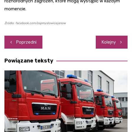
różnorodnych zagrożeń, które mogą wystąpić w każdym
momencie.
Źródło: facebook.com/ospmyslowicejanow
Nawigacja
Poprzedni
Kolejny
wpisu
Powiązane teksty