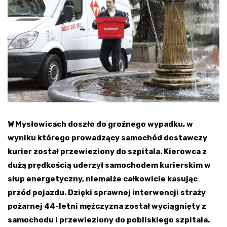
W Mysłowicach doszło do groźnego wypadku, w
wyniku którego prowadzący samochód dostawczy
kurier został przewieziony do szpitala. Kierowca z
dużą prędkością uderzył samochodem kurierskim w
słup energetyczny, niemalże całkowicie kasując
przód pojazdu. Dzięki sprawnej interwencji straży
pożarnej 44-letni mężczyzna został wyciągnięty z
samochodu i przewieziony do pobliskiego szpitala.