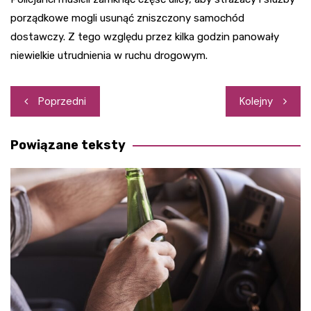
porządkowe mogli usunąć zniszczony samochód
dostawczy. Z tego względu przez kilka godzin panowały
niewielkie utrudnienia w ruchu drogowym.
Nawigacja
Poprzedni
Kolejny
wpisu
Powiązane teksty