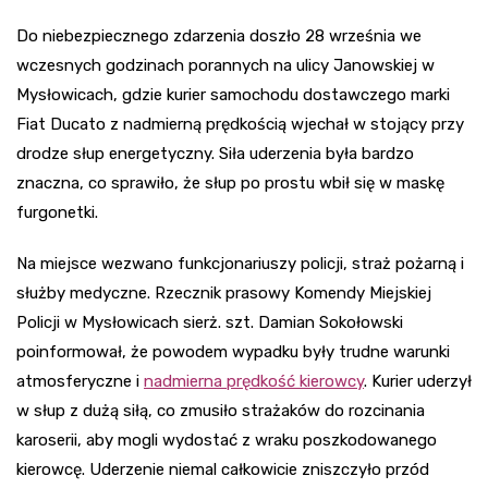
Do niebezpiecznego zdarzenia doszło 28 września we
wczesnych godzinach porannych na ulicy Janowskiej w
Mysłowicach, gdzie kurier samochodu dostawczego marki
Fiat Ducato z nadmierną prędkością wjechał w stojący przy
drodze słup energetyczny. Siła uderzenia była bardzo
znaczna, co sprawiło, że słup po prostu wbił się w maskę
furgonetki.
Na miejsce wezwano funkcjonariuszy policji, straż pożarną i
służby medyczne. Rzecznik prasowy Komendy Miejskiej
Policji w Mysłowicach sierż. szt. Damian Sokołowski
poinformował, że powodem wypadku były trudne warunki
atmosferyczne i
nadmierna prędkość kierowcy
. Kurier uderzył
w słup z dużą siłą, co zmusiło strażaków do rozcinania
karoserii, aby mogli wydostać z wraku poszkodowanego
kierowcę. Uderzenie niemal całkowicie zniszczyło przód