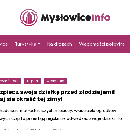
wice
Turystyka
Na drogach
Wiadomości policyjne
Co warto zobaczyć w
Centralne Muzeum
Mysłowicach
Pożarnictwa
Atrakcje dla dzieci w
Muzeum Miasta
Sala Zabaw Kosmos
eczeństwo
Ogród
Włamania
Mysłowicach
Mysłowice
Trzebiński Park Rozrywk
zpiecz swoją działkę przed złodziejami!
Zabytki Mysłowic
Rynek w Mysłowicach
Kościół św. Krzyża
aj się okraść tej zimy!
Sala zabaw 4KIDS w
Kościół Mariacki
Tychach
Kościół św. Jadwigi
 nadejściem chłodniejszych miesięcy, właściciele ogródków
Śląskiej
wych często przestają regularnie odwiedzać swoje działki. To
Ratusz miejski
Zabytkowe osiedla