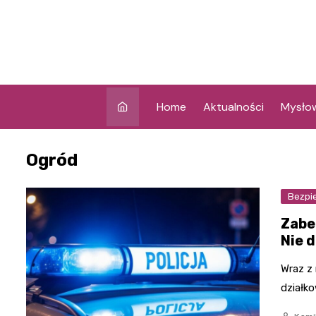
Skip
to
content
Home
Aktualności
Mysło
Ogród
Bezpi
Zabe
Nie d
Wraz z
działko