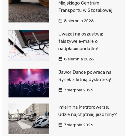
Miejskiego Centrum
 w
Transportu w Szczakowej
8 sierpnia 2026
Uważaj na oszustwa:
fałszywe e-maile o
szą
nadpłacie podatku!
8 sierpnia 2026
Jawor Dance powraca na
Rynek z letnią dyskoteką!
7 sierpnia 2026
Imielin na Metrorowerze:
Gdzie najchętniej jeździmy?
7 sierpnia 2026