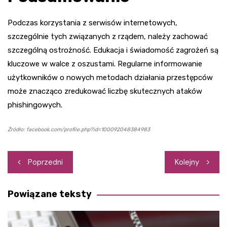
Podczas korzystania z serwisów internetowych,
szczególnie tych związanych z rządem, należy zachować
szczególną ostrożność. Edukacja i świadomość zagrożeń są
kluczowe w walce z oszustami. Regularne informowanie
użytkowników o nowych metodach działania przestępców
może znacząco zredukować liczbę skutecznych ataków
phishingowych.
Źródło: facebook.com/profile.php?id=100092048384983
Nawigacja
Poprzedni
Kolejny
wpisu
Powiązane teksty