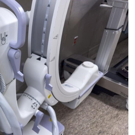
Kościół Najświętszego
robotnicze Nikiszowiec
Serca Pana Jezusa
Katowicach
Kaplica św. Jana
Chrzciciela
Promenada nad Przem