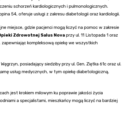
 leczeniu schorzeń kardiologicznych i pulmonologicznych.
ina 54, oferuje usługi z zakresu diabetologii oraz kardiologii.
ne miejsce, gdzie pacjenci mogą liczyć na pomoc w zakresie
Opieki Zdrowotnej Salus Nova
przy ul. 11 Listopada 1 oraz
ług, zapewniając kompleksową opiekę we wszystkich
ęgrzyn, posiadający siedziby przy ul. Gen. Ziętka 61c oraz ul.
ą gamę usług medycznych, w tym opiekę diabetologiczną,
ach jest krokiem milowym ku poprawie jakości życia
dniami a specjalistami, mieszkańcy mogą liczyć na bardziej