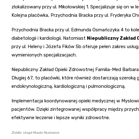
zlokalizowany przy ul. Mikołowskiej 1. Specjalizuje się on w
Kolejna placówka, Przychodnia Bracka przy ul. Fryderyka Chop
Przychodnia Bracka przy ul. Edmunda Osmańczyka 4 to kolej
diabetologii i kardiologii. Natomiast
Niepubliczny Zakład 
przy ul. Heleny i Józefa Fików 5b oferuje pełen zakres us
wymienionych specjalizacjach.
Niepubliczny Zakład Opieki Zdrowotnej Familia-Med Barbara W
Długiej 67, to placówki, które również dostarczają szerok
endokrynologiczną, kardiologiczną i pulmonologiczną.
Implementacja koordynowanej opieki medycznej w Mysłowic
pacjentów. Dzięki zintegrowanej współpracy między przycho
efektywne leczenie i lepsze wyniki zdrowotne.
Źródło: Urząd Miasta Myslowice