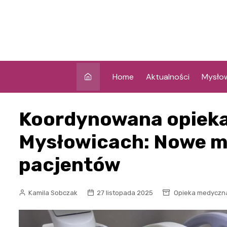
Skip
to
content
Home
Aktualności
Mysło
Koordynowana opieka
Mysłowicach: Nowe mo
pacjentów
Kamila Sobczak
27 listopada 2025
Opieka medyczn