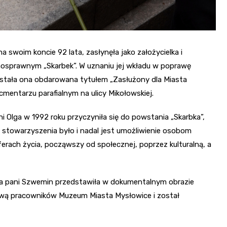
 swoim koncie 92 lata, zasłynęła jako założycielka i
nosprawnym „Skarbek”. W uznaniu jej wkładu w poprawę
ostała ona obdarowana tytułem „Zasłużony dla Miasta
cmentarzu parafialnym na ulicy Mikołowskiej.
i Olga w 1992 roku przyczyniła się do powstania „Skarbka”,
sją stowarzyszenia było i nadal jest umożliwienie osobom
ach życia, począwszy od społecznej, poprzez kulturalną, a
lata pani Szwemin przedstawiła w dokumentalnym obrazie
prawą pracowników Muzeum Miasta Mysłowice i został