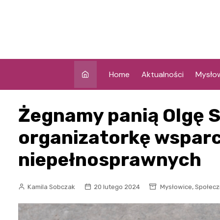
Skip
to
content
Home
Aktualności
Mysło
Żegnamy panią Olgę 
organizatorkę wsparc
niepełnosprawnych
,
Kamila Sobczak
20 lutego 2024
Mysłowice
Społecz