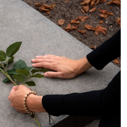
Kościół Najświętszego
robotnicze Nikiszowiec
Serca Pana Jezusa
Katowicach
Kaplica św. Jana
Chrzciciela
Promenada nad Przem