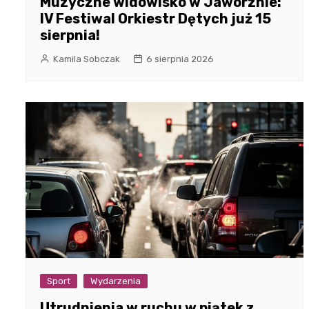
Muzyczne widowisko w Jaworznie:
IV Festiwal Orkiestr Dętych już 15
sierpnia!
Kamila Sobczak
6 sierpnia 2026
Sport
Wydarzenia
Utrudnienia w ruchu w piątek z