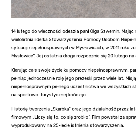
14 lutego do wieczności odeszła pani Olga Szwemin. Mając na
wieloletnia liderka Stowarzyszenia Pomocy Osobom Niepeł
sytuacji niepełnosprawnych w Mysłowicach, w 2011 roku z
Mysłowice”. Jej ostatnia droga rozpocznie się 20 lutego na 
Kierując całe swoje życie ku pomocy niepełnosprawnym, pan
pełniąc jednocześnie rolę jego prezeski przez wiele lat. Mi
niepełnosprawnym pełnego uczestnictwa we wszystkich sfer
na sportowo-turystycznej kończąc.
Historię tworzenia „Skarbka” oraz jego działalność przez 
filmowym „Liczy się to, co się zrobiło”. Film powstał za s
wyprodukowany na 25-lecie istnienia stowarzyszenia.