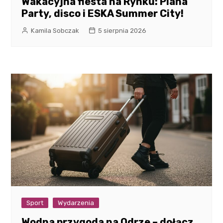
Wakacyjna fiesta na Rynku: Piana
Party, disco i ESKA Summer City!
Kamila Sobczak
5 sierpnia 2026
Sport
Wydarzenia
Wodna przygoda na Odrze – dołącz