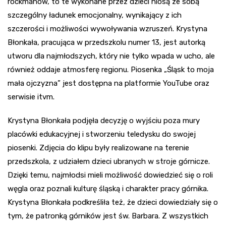
rockmanów, to te wykonane przez dzieci niosą ze sobą
szczególny ładunek emocjonalny, wynikający z ich
szczerości i możliwości wywoływania wzruszeń. Krystyna
Błonkała, pracująca w przedszkolu numer 13, jest autorką
utworu dla najmłodszych, który nie tylko wpada w ucho, ale
również oddaje atmosferę regionu. Piosenka „Śląsk to moja
mała ojczyzna” jest dostępna na platformie YouTube oraz
serwisie itvm.
Krystyna Błonkała podjęła decyzję o wyjściu poza mury
placówki edukacyjnej i stworzeniu teledysku do swojej
piosenki. Zdjęcia do klipu były realizowane na terenie
przedszkola, z udziałem dzieci ubranych w stroje górnicze.
Dzięki temu, najmłodsi mieli możliwość dowiedzieć się o roli
węgla oraz poznali kulturę śląską i charakter pracy górnika.
Krystyna Błonkała podkreśliła też, że dzieci dowiedziały się o
tym, że patronką górników jest św. Barbara. Z wszystkich