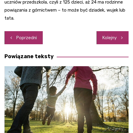
uczniów przedszkola, czyli z 125 dzieci, aż 24 ma rodzinne
powiązania z górnictwem – to może być dziadek, wujek lub
tata.
Nawigacja
Poprzedni
Kolejny
wpisu
Powiązane teksty