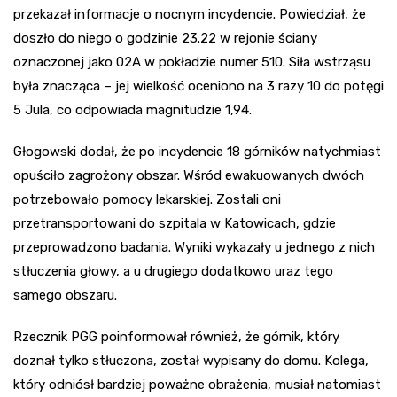
przekazał informacje o nocnym incydencie. Powiedział, że
doszło do niego o godzinie 23.22 w rejonie ściany
oznaczonej jako 02A w pokładzie numer 510. Siła wstrząsu
była znacząca – jej wielkość oceniono na 3 razy 10 do potęgi
5 Jula, co odpowiada magnitudzie 1,94.
Głogowski dodał, że po incydencie 18 górników natychmiast
opuściło zagrożony obszar. Wśród ewakuowanych dwóch
potrzebowało pomocy lekarskiej. Zostali oni
przetransportowani do szpitala w Katowicach, gdzie
przeprowadzono badania. Wyniki wykazały u jednego z nich
stłuczenia głowy, a u drugiego dodatkowo uraz tego
samego obszaru.
Rzecznik PGG poinformował również, że górnik, który
doznał tylko stłuczona, został wypisany do domu. Kolega,
który odniósł bardziej poważne obrażenia, musiał natomiast