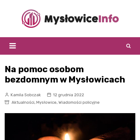
Skip
to
content
Na pomoc osobom
bezdomnym w Mysłowicach
Kamila Sobczak
12 grudnia 2022
,
,
Aktualności
Mysłowice
Wiadomości policyjne