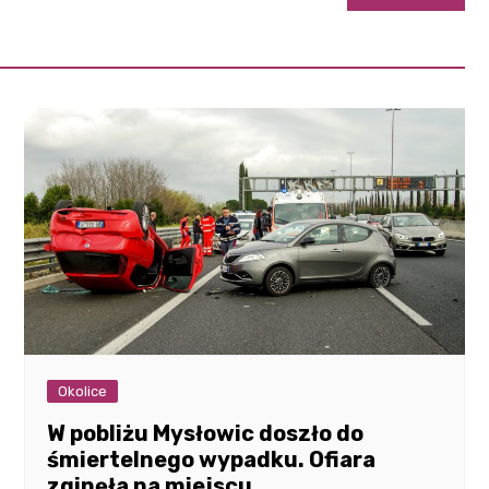
Okolice
W pobliżu Mysłowic doszło do
śmiertelnego wypadku. Ofiara
zginęła na miejscu