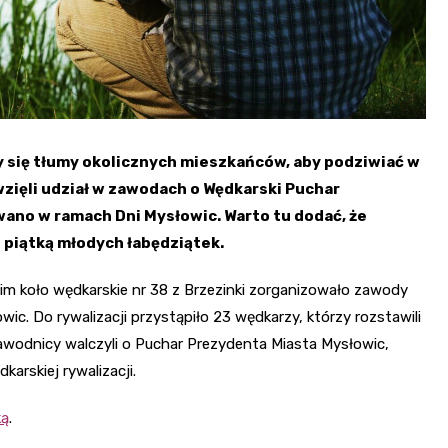
 się tłumy okolicznych mieszkańców, aby podziwiać w
 wzięli udział w zawodach o Wędkarski Puchar
ano w ramach Dni Mysłowic. Warto tu dodać, że
 piątką młodych łabędziątek.
m koło wędkarskie nr 38 z Brzezinki zorganizowało zawody
c. Do rywalizacji przystąpiło 23 wędkarzy, którzy rozstawili
awodnicy walczyli o Puchar Prezydenta Miasta Mysłowic,
arskiej rywalizacji.
ką
.