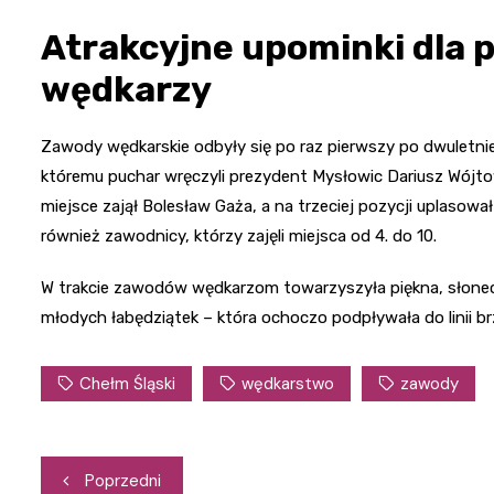
Atrakcyjne upominki dla p
wędkarzy
Zawody wędkarskie odbyły się po raz pierwszy po dwuletni
któremu puchar wręczyli prezydent Mysłowic Dariusz Wójtow
miejsce zajął Bolesław Gaża, a na trzeciej pozycji uplasowa
również zawodnicy, którzy zajęli miejsca od 4. do 10.
W trakcie zawodów wędkarzom towarzyszyła piękna, słonecz
młodych łabędziątek – która ochoczo podpływała do linii 
Chełm Śląski
wędkarstwo
zawody
Nawigacja
Poprzedni