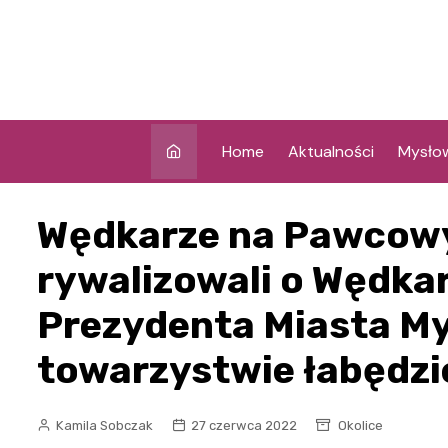
Skip
to
content
Home
Aktualności
Mysło
Wędkarze na Pawcow
rywalizowali o Wędka
Prezydenta Miasta M
towarzystwie łabędzi
Kamila Sobczak
27 czerwca 2022
Okolice