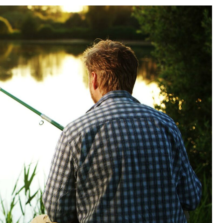
Kościół Najświętszego
robotnicze Nikiszowiec
Serca Pana Jezusa
Katowicach
Kaplica św. Jana
Chrzciciela
Promenada nad Przem