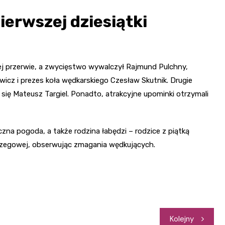
ierwszej dziesiątki
ej przerwie, a zwycięstwo wywalczył Rajmund Pulchny,
icz i prezes koła wędkarskiego Czesław Skutnik. Drugie
ł się Mateusz Targiel. Ponadto, atrakcyjne upominki otrzymali
na pogoda, a także rodzina łabędzi – rodzice z piątką
brzegowej, obserwując zmagania wędkujących.
Kolejny