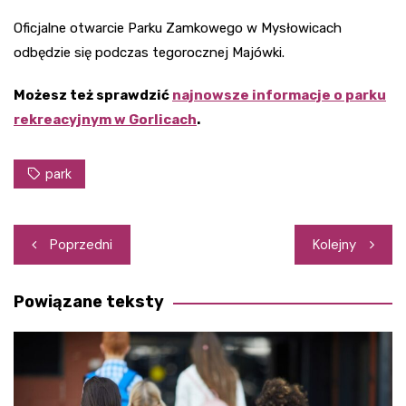
Oficjalne otwarcie Parku Zamkowego w Mysłowicach
odbędzie się podczas tegorocznej Majówki.
Możesz też sprawdzić
najnowsze informacje o parku
rekreacyjnym w Gorlicach
.
park
Nawigacja
Poprzedni
Kolejny
wpisu
Powiązane teksty