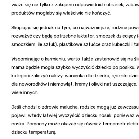
wiąże się nie tylko z zakupem odpowiednich ubranek, zabawek
produktów mogłaby się właściwie nie kończyć.
Skupiając się jednak na tym, co najważniejsze, rodzice pow
rozważyć czy będą potrzebne laktator, smoczek dziecięcy (do
smoczkiem, ile sztuk), plastikowe sztućce oraz kubeczki i tal
Wspominając o karmieniu, warto także zastanowić się na śli
mama będzie mogła szybko wyczyścić dziecko po posiłku. Waż
kategorii zaliczyć należy: wanienka dla dziecka, ręczniki dzie
dla noworodków i niemowląt, kremy i oliwki natłuszczające, 
wiele innych.
Jeśli chodzi o zdrowie malucha, rodzice mogą już zawczasu za
pojawi, wtedy łatwiej wyczyścić dziecku nosek, ponieważ w 
noska. Pomocny może okazać się również termometr elekt
dziecku temperaturę.