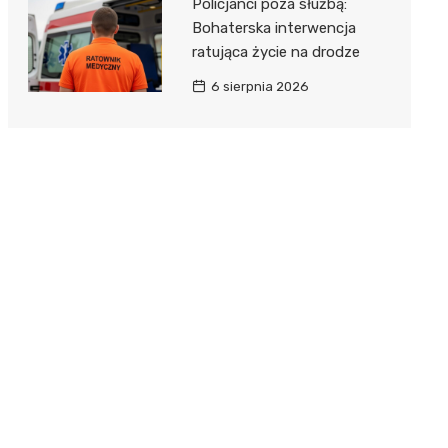
Policjanci poza służbą:
Bohaterska interwencja
ratująca życie na drodze
6 sierpnia 2026