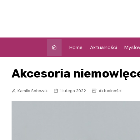
Skip
to
content
Home
Aktualności
Mysło
Akcesoria niemowlęc
Kamila Sobczak
1 lutego 2022
Aktualności