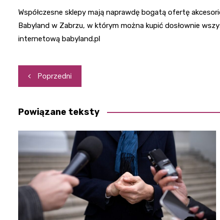
Współczesne sklepy mają naprawdę bogatą ofertę akcesori
Babyland w Zabrzu, w którym można kupić dosłownie wszys
internetową babyland.pl
Nawigacja
Poprzedni
wpisu
Powiązane teksty