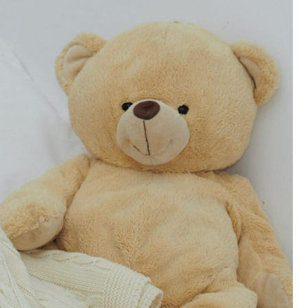
Kościół Najświętszego
robotnicze Nikiszowiec
Serca Pana Jezusa
Katowicach
Kaplica św. Jana
Chrzciciela
Promenada nad Przem