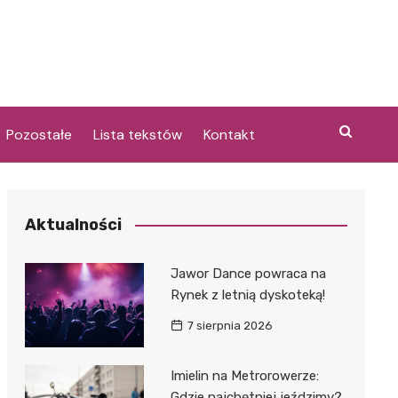
Pozostałe
Lista tekstów
Kontakt
Aktualności
i
Jawor Dance powraca na
Rynek z letnią dyskoteką!
7 sierpnia 2026
Imielin na Metrorowerze:
Gdzie najchętniej jeździmy?