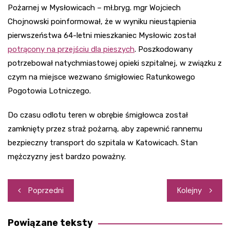
Pożarnej w Mysłowicach – mł.bryg. mgr Wojciech
Chojnowski poinformował, że w wyniku nieustąpienia
pierwszeństwa 64-letni mieszkaniec Mysłowic został
potrącony na przejściu dla pieszych
. Poszkodowany
potrzebował natychmiastowej opieki szpitalnej, w związku z
czym na miejsce wezwano śmigłowiec Ratunkowego
Pogotowia Lotniczego.
Do czasu odlotu teren w obrębie śmigłowca został
zamknięty przez straż pożarną, aby zapewnić rannemu
bezpieczny transport do szpitala w Katowicach. Stan
mężczyzny jest bardzo poważny.
Nawigacja
Poprzedni
Kolejny
wpisu
Powiązane teksty