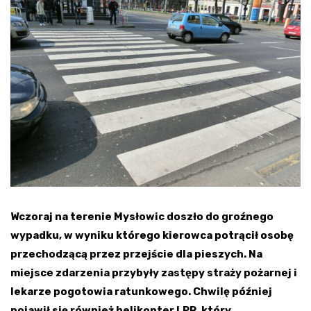
Wczoraj na terenie Mysłowic doszło do groźnego
wypadku, w wyniku którego kierowca potrącił osobę
przechodzącą przez przejście dla pieszych. Na
miejsce zdarzenia przybyły zastępy straży pożarnej i
lekarze pogotowia ratunkowego. Chwilę później
pojawił się również helikopter LPR, który