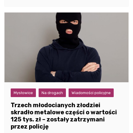
Mysłowice
Na drogach
Wiadomości policyjne
Trzech młodocianych złodziei
skradło metalowe części o wartości
125 tys. zł – zostały zatrzymani
przez policję