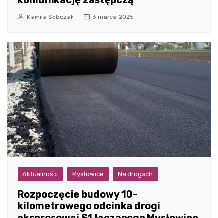
komunikację zastępczą
Kamila Sobczak
3 marca 2025
Aktualności
Mysłowice
Na drogach
Rozpoczęcie budowy 10-
kilometrowego odcinka drogi
ekspresowej S1 łączącego Mysłowice