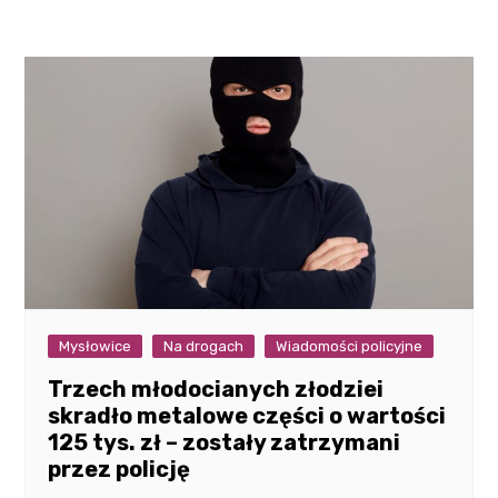
Mysłowice
Na drogach
Wiadomości policyjne
Trzech młodocianych złodziei
skradło metalowe części o wartości
125 tys. zł – zostały zatrzymani
przez policję