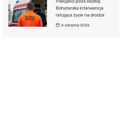
Policjanci poza służbą:
Bohaterska interwencja
ratująca życie na drodze
6 sierpnia 2026