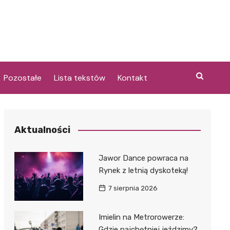
Pozostałe
Lista tekstów
Kontakt
Aktualności
i
Jawor Dance powraca na
Rynek z letnią dyskoteką!
7 sierpnia 2026
Imielin na Metrorowerze:
Gdzie najchętniej jeździmy?