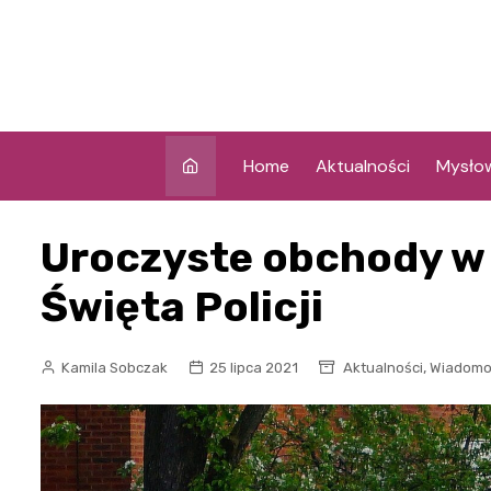
Skip
to
content
Home
Aktualności
Mysło
Uroczyste obchody w 
Święta Policji
,
Kamila Sobczak
25 lipca 2021
Aktualności
Wiadomoś