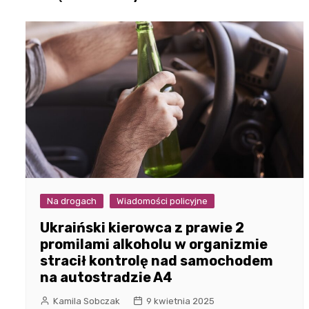
Na drogach
Wiadomości policyjne
Ukraiński kierowca z prawie 2
promilami alkoholu w organizmie
stracił kontrolę nad samochodem
na autostradzie A4
Kamila Sobczak
9 kwietnia 2025