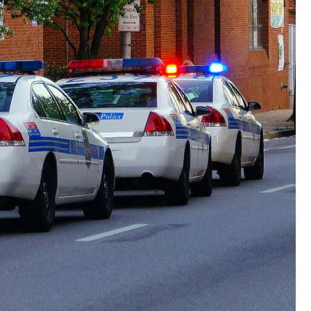
Kościół Najświętszego
robotnicze Nikiszowiec
Serca Pana Jezusa
Katowicach
Kaplica św. Jana
Chrzciciela
Promenada nad Przem