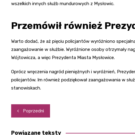
wszelkich innych służb mundurowych z Mysłowic.
Przemówił również Prezy
Warto dodać, że aż pięciu policjantów wyróżniono specja
zaangażowanie w służbie. Wyróżnione osoby otrzymały nagr
Wójtowicza, a więc Prezydenta Miasta Mysłowice.
Oprócz wręczenia nagród pieniężnych i wyróżnień, Prezyde
policjantów. Im również podziękował zaangażowania w sł
stanowiskach.
Nawigacja
Poprzedni
wpisu
Powiązane teksty