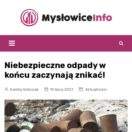
Skip
to
content
Niebezpieczne odpady w
końcu zaczynają znikać!
Kamila Sobczak
19 lipca 2021
Aktualności