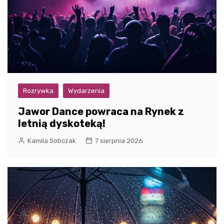
Rozrywka
Wydarzenia
Jawor Dance powraca na Rynek z
letnią dyskoteką!
Kamila Sobczak
7 sierpnia 2026