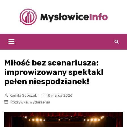
Skip
to
content
Miłość bez scenariusza:
improwizowany spektakl
pełen niespodzianek!
Kamila Sobczak
8 marca 2026
,
Rozrywka
Wydarzenia