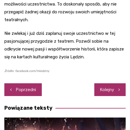
możliwości uczestnictwa. To doskonały sposób, aby nie
przegapić żadnej okazji do rozwoju swoich umiejętności
teatralnych.
Nie zwlekaj i już dziś zaplanuj swoje uczestnictwo w tej
pasjonującej przygodzie z teatrem. Pozwól sobie na
odkrycie nowej pasji i współtworzenie historii, która zapisze
się na kartach kulturalnego życia Lędzin.
Źródło: facebook.com/mledziny
Nawigacja
Poprzedni
Kolejny
wpisu
Powiązane teksty