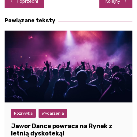
Nawigacja
Poprzedni
Kolejny
wpisu
Powiązane teksty
Rozrywka
Wydarzenia
Jawor Dance powraca na Rynek z
letnią dyskoteką!