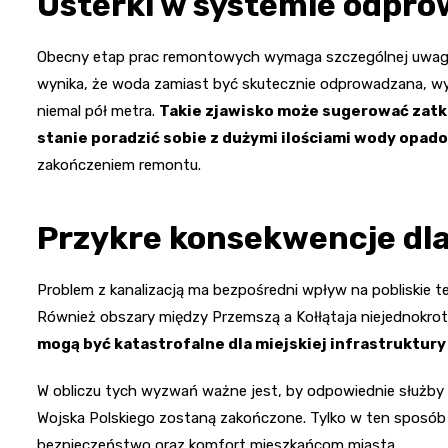
Usterki w systemie odpr
Obecny etap prac remontowych wymaga szczególnej uwagi, 
wynika, że woda zamiast być skutecznie odprowadzana, wy
niemal pół metra.
Takie zjawisko może sugerować zatkan
stanie poradzić sobie z dużymi ilościami wody opad
zakończeniem remontu.
Przykre konsekwencje dla
Problem z kanalizacją ma bezpośredni wpływ na pobliskie ter
Również obszary między Przemszą a Kołłątaja niejednokrot
mogą być katastrofalne dla miejskiej infrastruktury
W obliczu tych wyzwań ważne jest, by odpowiednie służby z
Wojska Polskiego zostaną zakończone. Tylko w ten sposób 
bezpieczeństwo oraz komfort mieszkańcom miasta.