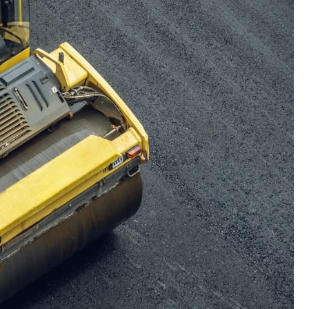
Kościół Najświętszego
robotnicze Nikiszowiec
Serca Pana Jezusa
Katowicach
Kaplica św. Jana
Chrzciciela
Promenada nad Przem