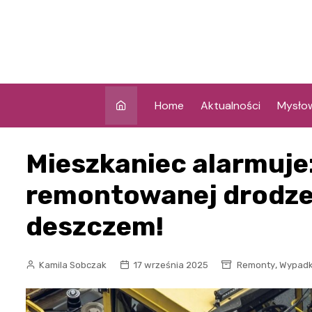
Skip
to
content
Home
Aktualności
Mysło
Mieszkaniec alarmuje
remontowanej drodze n
deszczem!
,
Kamila Sobczak
17 września 2025
Remonty
Wypadk