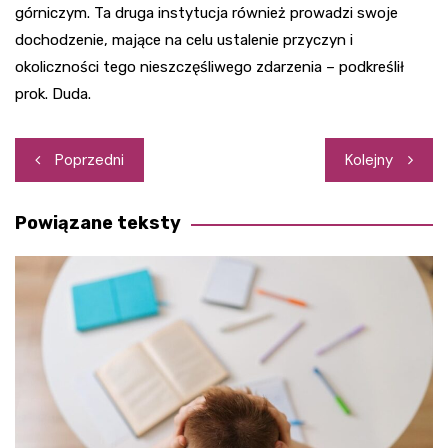
górniczym. Ta druga instytucja również prowadzi swoje
dochodzenie, mające na celu ustalenie przyczyn i
okoliczności tego nieszczęśliwego zdarzenia – podkreślił
prok. Duda.
Nawigacja
Poprzedni
Kolejny
wpisu
Powiązane teksty