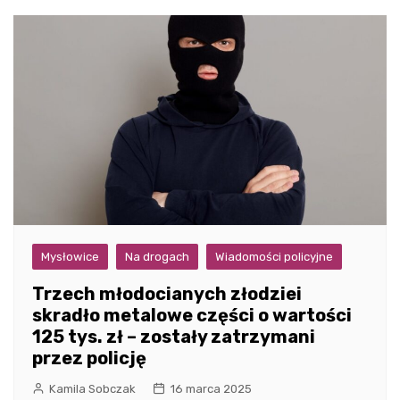
Mysłowice
Na drogach
Wiadomości policyjne
Trzech młodocianych złodziei
skradło metalowe części o wartości
125 tys. zł – zostały zatrzymani
przez policję
Kamila Sobczak
16 marca 2025