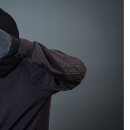
Kościół Najświętszego
robotnicze Nikiszowiec
Serca Pana Jezusa
Katowicach
Kaplica św. Jana
Chrzciciela
Promenada nad Przem