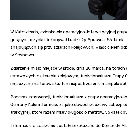
W Katowicach, członkowie operacyjno-interwencyjnej grupy
gorącym uczynku dokonywał kradzieży. Sprawca, 55-latek,
znajdujących się przy szlakach kolejowych. Właścicielem od
w Sosnowcu.
Zdarzenie miało miejsce w środę, dnia 20 marca, na torach s
ustawowych na terenie kolejowym, funkcjonariusze Grupy O
mężczyznę na torowisku. Ten niepostrzeżenie manipulował
Podczas interwencji, funkcjonariusze z grupy operacyjno-i
Ochrony Kolei informuje, że jako dowód rzeczowy zabezpie
trakcyjnej, które razem miały długość 6 metrów. 55-latek 
Informacje o zdarzeniu zostały przekazane do Komendy Miej