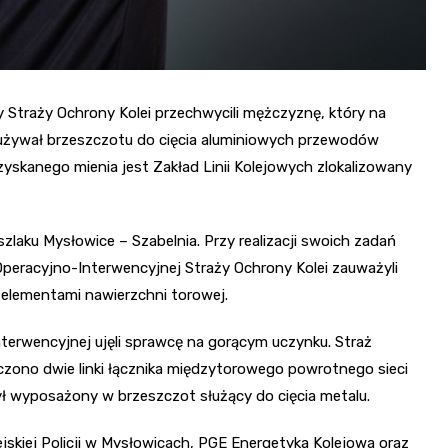
 Straży Ochrony Kolei przechwycili mężczyznę, który na
 używał brzeszczotu do cięcia aluminiowych przewodów
zyskanego mienia jest Zakład Linii Kolejowych zlokalizowany
zlaku Mysłowice – Szabelnia. Przy realizacji swoich zadań
peracyjno-Interwencyjnej Straży Ochrony Kolei zauważyli
 elementami nawierzchni torowej.
nterwencyjnej ujęli sprawcę na gorącym uczynku. Straż
czono dwie linki łącznika międzytorowego powrotnego sieci
był wyposażony w brzeszczot służący do cięcia metalu.
skiej Policji w Mysłowicach, PGE Energetyka Kolejowa oraz