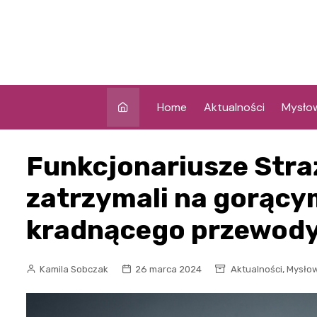
Skip
to
content
Home
Aktualności
Mysło
Funkcjonariusze Stra
zatrzymali na gorący
kradnącego przewody
,
Kamila Sobczak
26 marca 2024
Aktualności
Mysło