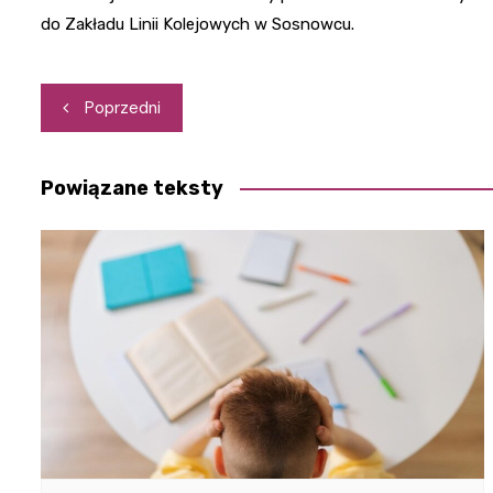
do Zakładu Linii Kolejowych w Sosnowcu.
Nawigacja
Poprzedni
wpisu
Powiązane teksty