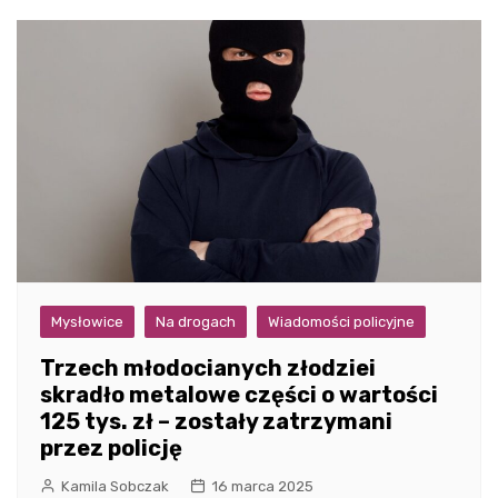
Mysłowice
Na drogach
Wiadomości policyjne
Trzech młodocianych złodziei
skradło metalowe części o wartości
125 tys. zł – zostały zatrzymani
przez policję
Kamila Sobczak
16 marca 2025