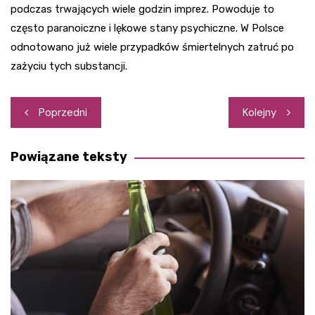
podczas trwających wiele godzin imprez. Powoduje to
często paranoiczne i lękowe stany psychiczne. W Polsce
odnotowano już wiele przypadków śmiertelnych zatruć po
zażyciu tych substancji.
Nawigacja
Poprzedni
Kolejny
wpisu
Powiązane teksty