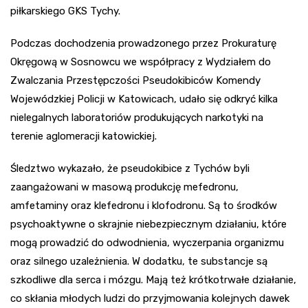
piłkarskiego GKS Tychy.
Podczas dochodzenia prowadzonego przez Prokuraturę
Okręgową w Sosnowcu we współpracy z Wydziałem do
Zwalczania Przestępczości Pseudokibiców Komendy
Wojewódzkiej Policji w Katowicach, udało się odkryć kilka
nielegalnych laboratoriów produkujących narkotyki na
terenie aglomeracji katowickiej.
Śledztwo wykazało, że pseudokibice z Tychów byli
zaangażowani w masową produkcję mefedronu,
amfetaminy oraz klefedronu i klofodronu. Są to środków
psychoaktywne o skrajnie niebezpiecznym działaniu, które
mogą prowadzić do odwodnienia, wyczerpania organizmu
oraz silnego uzależnienia. W dodatku, te substancje są
szkodliwe dla serca i mózgu. Mają też krótkotrwałe działanie,
co skłania młodych ludzi do przyjmowania kolejnych dawek