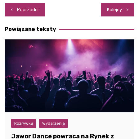
Nawigacja
Poprzedni
Kolejny
wpisu
Powiązane teksty
Rozrywka
Wydarzenia
Jawor Dance powraca na Rynek z