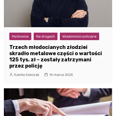
Mysłowice
Na drogach
Wiadomości policyjne
Trzech młodocianych złodziei
skradło metalowe części o wartości
125 tys. zł – zostały zatrzymani
przez policję
Kamila Sobczak
16 marca 2025