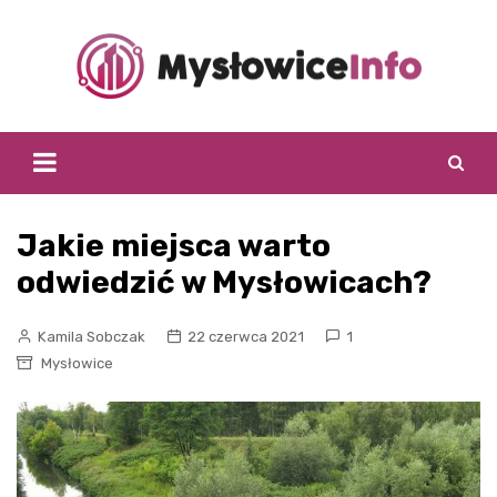
Skip
to
content
Jakie miejsca warto
odwiedzić w Mysłowicach?
Kamila Sobczak
22 czerwca 2021
1
Mysłowice