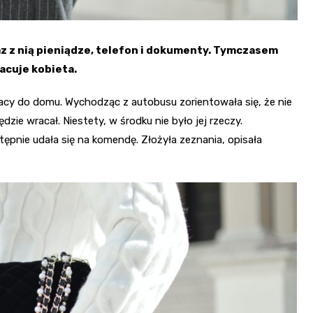
az z nią pieniądze, telefon i dokumenty. Tymczasem
racuje kobieta.
acy do domu. Wychodząc z autobusu zorientowała się, że nie
zie wracał. Niestety, w środku nie było jej rzeczy.
ępnie udała się na komendę. Złożyła zeznania, opisała