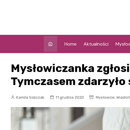
Skip
to
content
Home
Aktualności
Mysło
Mysłowiczanka zgłosi
Tymczasem zdarzyło s
,
Kamila Sobczak
11 grudnia 2020
Mysłowice
Wiadomo