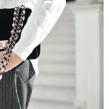
Kościół Najświętszego
robotnicze Nikiszowiec
Serca Pana Jezusa
Katowicach
Kaplica św. Jana
Chrzciciela
Promenada nad Przem