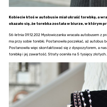
Kobiecie ktoś w autobusie miał ukraść torebkę, a wr
okazało się, że torebka została w biurze, w którym p
56-letnia 09.12.202 Mysłowiczanka wracała autobusem z pr
ma przy sobie torebki. Postanowiła poczekać, aż autobus będ
Postanowiła więc skontaktować się z dyspozytorem, a nast
torebkę i jej zawartość. Straty oceniła na 5 tysięcy złotych.