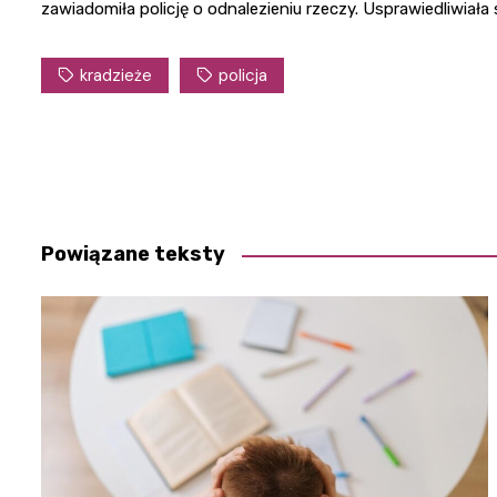
zawiadomiła policję o odnalezieniu rzeczy. Usprawiedliwiała
kradzieże
policja
Nawigacja
wpisu
Powiązane teksty