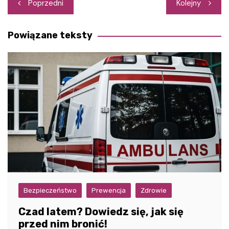
Nawigacja
Poprzedni
Kolejny
wpisu
Powiązane teksty
Bezpieczeństwo
Prewencja
Zdrowie
Czad latem? Dowiedz się, jak się
przed nim bronić!