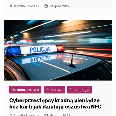
Kamila Sobczak
31 lipca 2026
Bezpieczeństwo
Oszustwa
Technologia
Cyberprzestępcy kradną pieniądze
bez kart: jak działają oszustwa NFC
Kamila Sobczak
18 lipca 2026