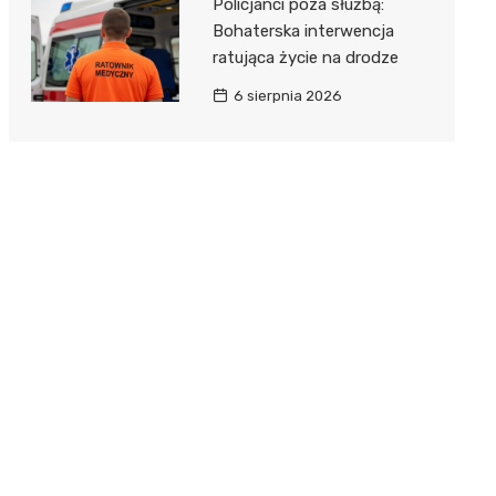
Policjanci poza służbą:
Bohaterska interwencja
ratująca życie na drodze
6 sierpnia 2026