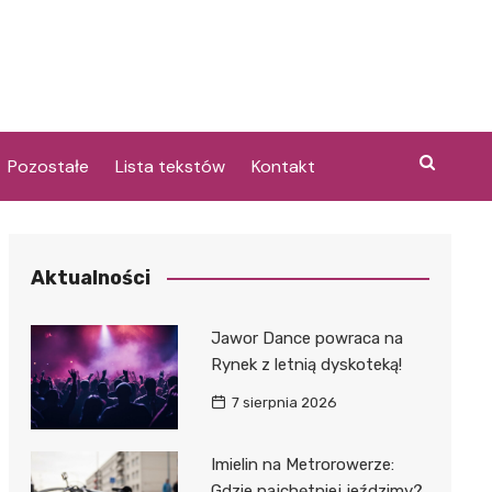
Pozostałe
Lista tekstów
Kontakt
Aktualności
i
Jawor Dance powraca na
Rynek z letnią dyskoteką!
7 sierpnia 2026
Imielin na Metrorowerze:
Gdzie najchętniej jeździmy?