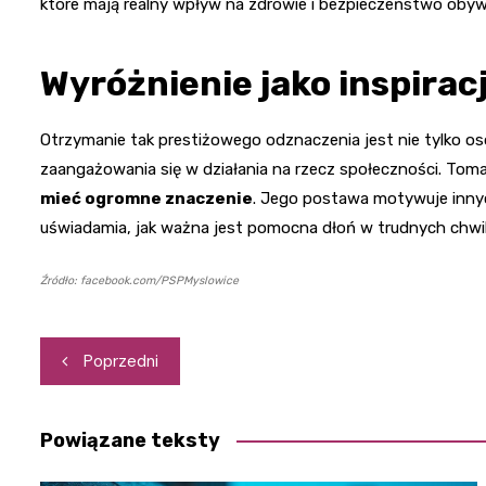
które mają realny wpływ na zdrowie i bezpieczeństwo obywa
Wyróżnienie jako inspirac
Otrzymanie tak prestiżowego odznaczenia jest nie tylko oso
zaangażowania się w działania na rzecz społeczności. Tom
mieć ogromne znaczenie
. Jego postawa motywuje inny
uświadamia, jak ważna jest pomocna dłoń w trudnych chwi
Źródło: facebook.com/PSPMyslowice
Nawigacja
Poprzedni
wpisu
Powiązane teksty