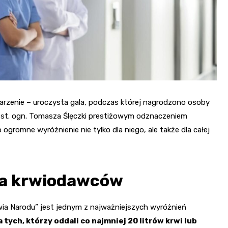
Kościół Najświętszego
robotnicze Nikiszowiec
Serca Pana Jezusa
Katowicach
Kaplica św. Jana
Chrzciciela
Promenada nad Przem
arzenie – uroczysta gala, podczas której nagrodzono osoby
 st. ogn. Tomasza Ślęczki prestiżowym odznaczeniem
gromne wyróżnienie nie tylko dla niego, ale także dla całej
la krwiodawców
a Narodu” jest jednym z najważniejszych wyróżnień
 tych, którzy oddali co najmniej 20 litrów krwi lub