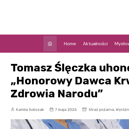
Skip
to
content
Home
Aktualności
Mysło
Tomasz Ślęczka uhon
„Honorowy Dawca Krw
Zdrowia Narodu”
,
Kamila Sobczak
7 maja 2026
Straż pożarna
Wyróżn