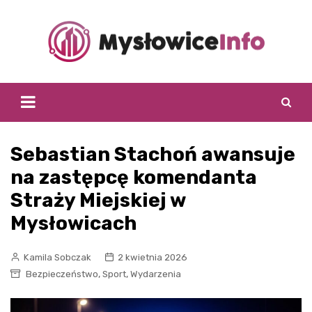
Skip
to
content
Sebastian Stachoń awansuje
na zastępcę komendanta
Straży Miejskiej w
Mysłowicach
Kamila Sobczak
2 kwietnia 2026
,
,
Bezpieczeństwo
Sport
Wydarzenia