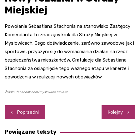
Miejskiej
Powołanie Sebastiana Stachonia na stanowisko Zastępcy
Komendanta to znaczący krok dla Straży Miejskiej w
Mysłowicach. Jego doświadczenie, zarówno zawodowe jak i
sportowe, przyczyni się do wzmacniania działań na rzecz
bezpieczeństwa mieszkańców. Gratulacje dla Sebastiana
Stachonia za osiągnięcie tego ważnego etapu w karierze i
powodzenia w realizacji nowych obowiązków.
Źródło: facebook.com/myslowice.lubie.to
Nawigacja
Poprzedni
Kolejny
wpisu
Powiązane teksty