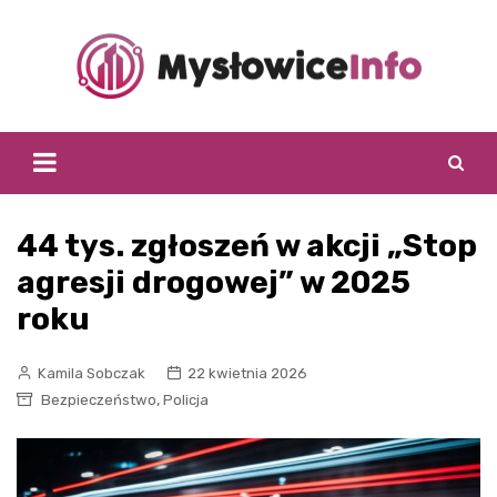
Skip
to
content
44 tys. zgłoszeń w akcji „Stop
agresji drogowej” w 2025
roku
Kamila Sobczak
22 kwietnia 2026
,
Bezpieczeństwo
Policja