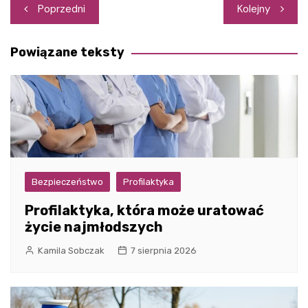
Nawigacja
Poprzedni
Kolejny
wpisu
Powiązane teksty
Bezpieczeństwo
Profilaktyka
Profilaktyka, która może uratować
życie najmłodszych
Kamila Sobczak
7 sierpnia 2026