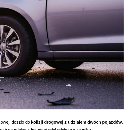
Pana Jezusa
Kaplica św. Jana Chrzc
Promenada nad Przem
kowej, doszło do
kolizji drogowej z udziałem dwóch pojazdów
.
nych na miejscu, incydent miał miejsce w wyniku