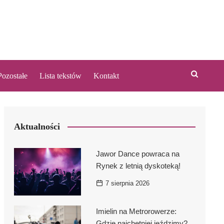
Pozostałe
Lista tekstów
Kontakt
Aktualności
owice
h
ywki
Jawor Dance powraca na
Rynek z letnią dyskoteką!
7 sierpnia 2026
ąskiej
otnicze
Imielin na Metrorowerze:
o Serca
icach
Gdzie najchętniej jeździmy?