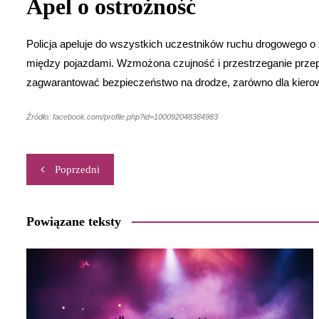
Apel o ostrożność
Policja apeluje do wszystkich uczestników ruchu drogowego o
między pojazdami. Wzmożona czujność i przestrzeganie prze
zagwarantować bezpieczeństwo na drodze, zarówno dla kierowc
Źródło: facebook.com/profile.php?id=100092048384983
Nawigacja
Poprzedni
wpisu
Powiązane teksty