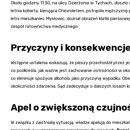
Około godziny 11:30, na ulicy Dzierżonia w Tychach, dosz
letnia kobieta, kierująca Chevroletem, potrąciła mężczyznę
letni mieszkaniec Mysłowic, doznał obrażeń klatki piersiow
zespół ratownictwa medycznego.
Przyczyny i konsekwencj
Wstępne ustalenia wskazują, że pieszy przechodził przez je
co podkreśla, jak ważne jest zachowanie ostrożności w okol
co eliminuje spożycie alkoholu jako przyczynę wypadku. Ob
okoliczności zdarzenia. Sąd zadecyduje o dalszych losach
Apel o zwiększoną czujno
W związku z zaistniałą sytuacją, władze apelują do miesz