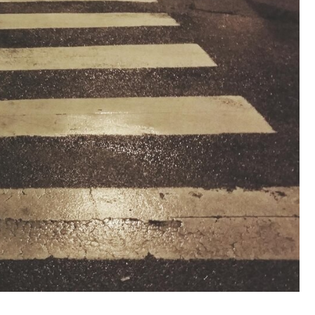
Kościół Najświętszego
robotnicze Nikiszowiec
Serca Pana Jezusa
Katowicach
Kaplica św. Jana
Chrzciciela
Promenada nad Przem