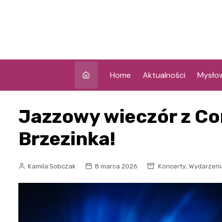
Skip
to
content
Home
Aktualności
Mysło
Jazzowy wieczór z Co
Brzezinka!
,
Kamila Sobczak
8 marca 2026
Koncerty
Wydarzeni