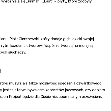
wyróżniają się „Primal” i „Last” – płyty, które zdobyły
ianu, Piotr Gierszewski, który dodaje głębi dzięki swojej
je rytm każdemu utworowi. Wspólnie tworzą harmonijną
cych słuchaczy.
u
ietnej muzyki, ale także możliwość spędzenia czwartkowego
zy jesteś stałym bywalcem koncertów jazzowych, czy dopiero
ion Project będzie dla Ciebie niezapomnianym przeżyciem.