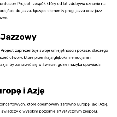
onfusion Project, zespół, który od lat zdobywa uznanie na
podejście do jazzu, łączące elementy prog-jazzu oraz jazz
czne.
k Jazzowy
roject zaprezentuje swoje umiejętności i pokaże, dlaczego
szeć utwory, które przenikają głębokimi emocjami i
azja, by zanurzyć się w świecie, gdzie muzyka opowiada
ropę i Azję
koncertowych, które obejmowały zarówno Europę, jak i Azję.
o świadczy o wysokim poziomie artystycznym zespołu.