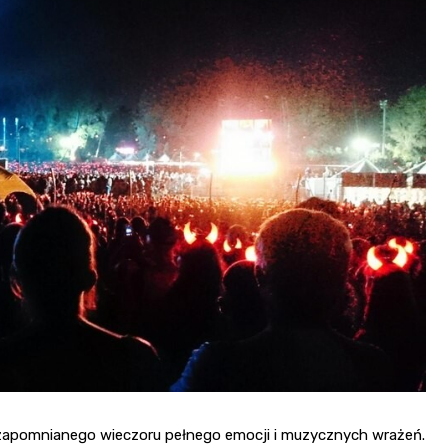
Kościół Najświętszego
robotnicze Nikiszowiec
Serca Pana Jezusa
Katowicach
Kaplica św. Jana
Chrzciciela
Promenada nad Przem
ezapomnianego wieczoru pełnego emocji i muzycznych wrażeń.