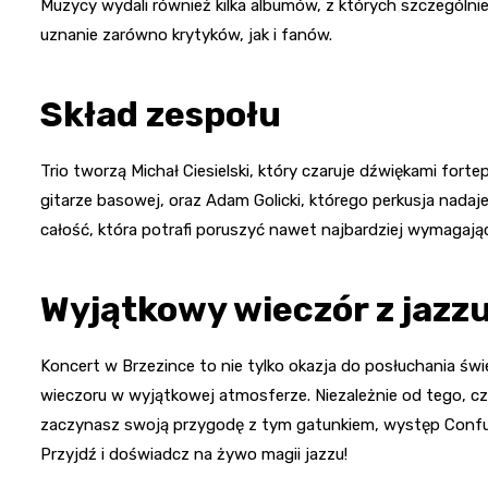
Muzycy wydali również kilka albumów, z których szczególnie 
uznanie zarówno krytyków, jak i fanów.
Skład zespołu
Trio tworzą Michał Ciesielski, który czaruje dźwiękami fortep
gitarze basowej, oraz Adam Golicki, którego perkusja nada
całość, która potrafi poruszyć nawet najbardziej wymagają
Wyjątkowy wieczór z jazz
Koncert w Brzezince to nie tylko okazja do posłuchania św
wieczoru w wyjątkowej atmosferze. Niezależnie od tego, c
zaczynasz swoją przygodę z tym gatunkiem, występ Confus
Przyjdź i doświadcz na żywo magii jazzu!