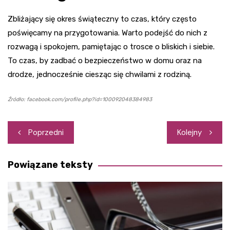
Zbliżający się okres świąteczny to czas, który często
poświęcamy na przygotowania. Warto podejść do nich z
rozwagą i spokojem, pamiętając o trosce o bliskich i siebie.
To czas, by zadbać o bezpieczeństwo w domu oraz na
drodze, jednocześnie ciesząc się chwilami z rodziną.
Źródło: facebook.com/profile.php?id=100092048384983
Nawigacja
Poprzedni
Kolejny
wpisu
Powiązane teksty