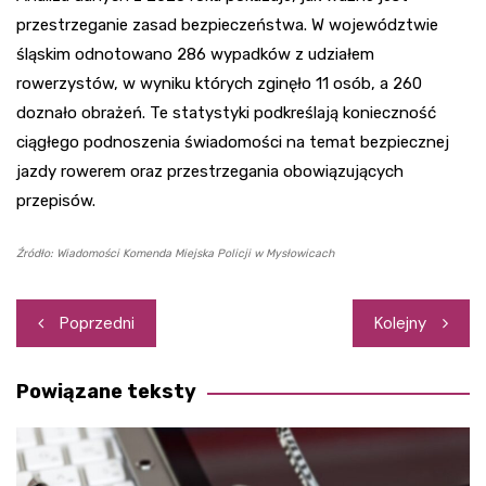
przestrzeganie zasad bezpieczeństwa. W województwie
śląskim odnotowano 286 wypadków z udziałem
rowerzystów, w wyniku których zginęło 11 osób, a 260
doznało obrażeń. Te statystyki podkreślają konieczność
ciągłego podnoszenia świadomości na temat bezpiecznej
jazdy rowerem oraz przestrzegania obowiązujących
przepisów.
Źródło: Wiadomości Komenda Miejska Policji w Mysłowicach
Nawigacja
Poprzedni
Kolejny
wpisu
Powiązane teksty