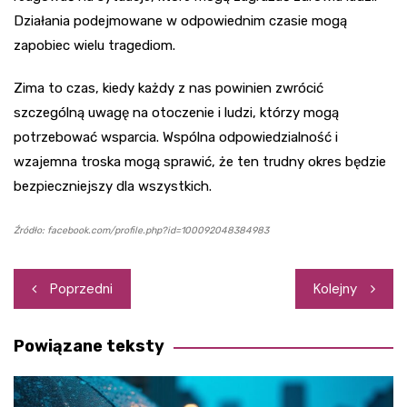
Działania podejmowane w odpowiednim czasie mogą
zapobiec wielu tragediom.
Zima to czas, kiedy każdy z nas powinien zwrócić
szczególną uwagę na otoczenie i ludzi, którzy mogą
potrzebować wsparcia. Wspólna odpowiedzialność i
wzajemna troska mogą sprawić, że ten trudny okres będzie
bezpieczniejszy dla wszystkich.
Źródło: facebook.com/profile.php?id=100092048384983
Nawigacja
Poprzedni
Kolejny
wpisu
Powiązane teksty