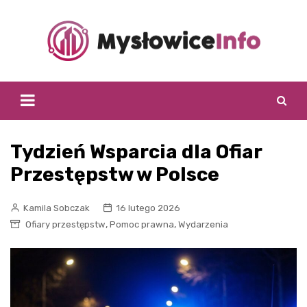
Skip
to
content
Tydzień Wsparcia dla Ofiar
Przestępstw w Polsce
Kamila Sobczak
16 lutego 2026
,
,
Ofiary przestępstw
Pomoc prawna
Wydarzenia