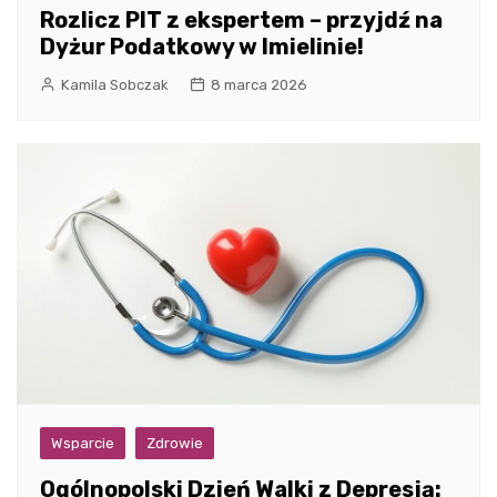
Rozlicz PIT z ekspertem – przyjdź na
Dyżur Podatkowy w Imielinie!
Kamila Sobczak
8 marca 2026
Wsparcie
Zdrowie
Ogólnopolski Dzień Walki z Depresją: