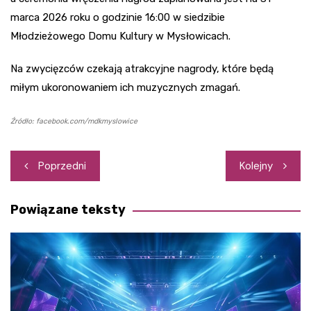
marca 2026 roku o godzinie 16:00 w siedzibie
Młodzieżowego Domu Kultury w Mysłowicach.
Na zwycięzców czekają atrakcyjne nagrody, które będą
miłym ukoronowaniem ich muzycznych zmagań.
Źródło: facebook.com/mdkmyslowice
Nawigacja
Poprzedni
Kolejny
wpisu
Powiązane teksty