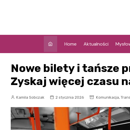
Skip
to
content
Home
Aktualności
Mysło
Nowe bilety i tańsze p
Zyskaj więcej czasu n
,
Kamila Sobczak
2 stycznia 2026
Komunikacja
Tran