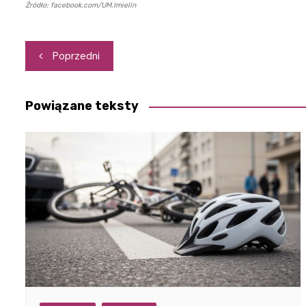
Źródło: facebook.com/UM.Imielin
Nawigacja
Poprzedni
wpisu
Powiązane teksty