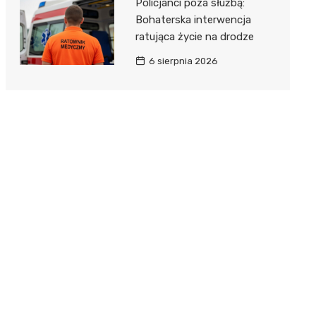
Policjanci poza służbą:
Bohaterska interwencja
ratująca życie na drodze
6 sierpnia 2026