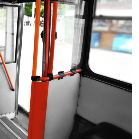
Kościół Najświętszego
robotnicze Nikiszowiec
Serca Pana Jezusa
Katowicach
Kaplica św. Jana
Chrzciciela
Promenada nad Przem