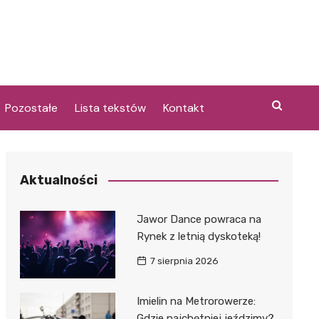
Pozostałe
Lista tekstów
Kontakt
Aktualności
i
Jawor Dance powraca na
Rynek z letnią dyskoteką!
7 sierpnia 2026
Imielin na Metrorowerze:
Gdzie najchętniej jeździmy?