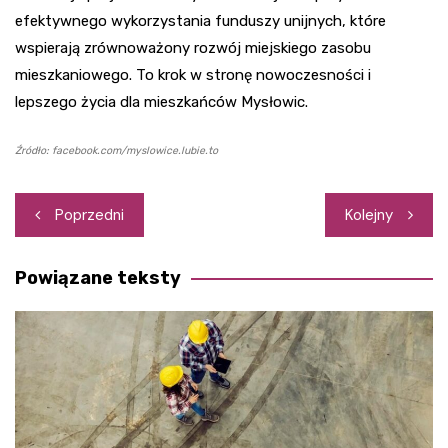
efektywnego wykorzystania funduszy unijnych, które
wspierają zrównoważony rozwój miejskiego zasobu
mieszkaniowego. To krok w stronę nowoczesności i
lepszego życia dla mieszkańców Mysłowic.
Źródło: facebook.com/myslowice.lubie.to
Nawigacja
Poprzedni
Kolejny
wpisu
Powiązane teksty