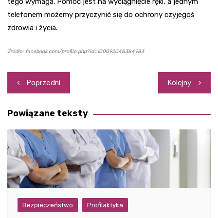
tego wymaga. Pomoc jest na wyciągnięcie ręki, a jednym
telefonem możemy przyczynić się do ochrony czyjegoś
zdrowia i życia.
Źródło: facebook.com/profile.php?id=100092048384983
Nawigacja
Poprzedni
Kolejny
wpisu
Powiązane teksty
Bezpieczeństwo
Profilaktyka