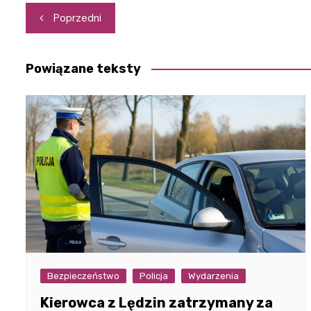
Nawigacja
Poprzedni
wpisu
Powiązane teksty
Bezpieczeństwo
Policja
Wydarzenia
Kierowca z Lędzin zatrzymany za