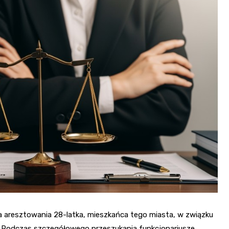
Kościół Najświętszego
robotnicze Nikiszowiec
Serca Pana Jezusa
Katowicach
Kaplica św. Jana
Chrzciciela
Promenada nad Przem
ła aresztowania 28-latka, mieszkańca tego miasta, w związku
y. Podczas szczegółowego przeszukania funkcjonariusze