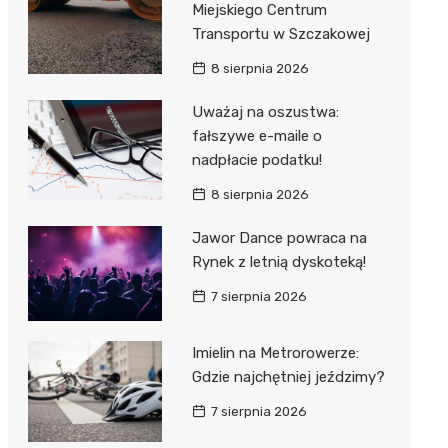
Miejskiego Centrum
 w
Transportu w Szczakowej
8 sierpnia 2026
Uważaj na oszustwa:
fałszywe e-maile o
szą
nadpłacie podatku!
8 sierpnia 2026
Jawor Dance powraca na
Rynek z letnią dyskoteką!
7 sierpnia 2026
Imielin na Metrorowerze:
Gdzie najchętniej jeździmy?
7 sierpnia 2026