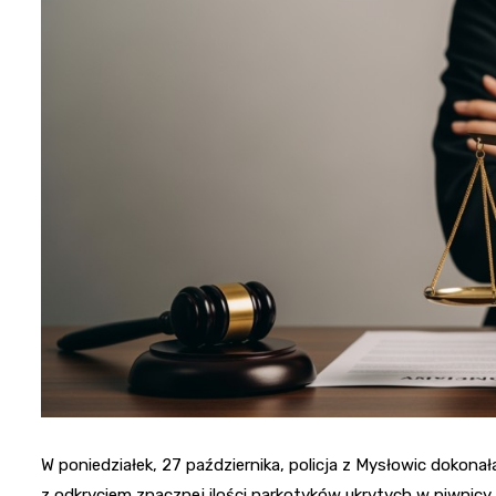
W poniedziałek, 27 października, policja z Mysłowic dokona
z odkryciem znacznej ilości narkotyków ukrytych w piwnic