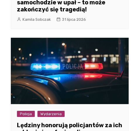
samochodzie w upał – to może
zakończyć się tragedią!
Kamila Sobczak
31 lipca 2026
Policja
Wydarzenia
Lędziny honorują policjantów za ich