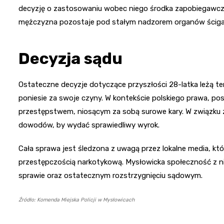
decyzję o zastosowaniu wobec niego środka zapobiegawcze
mężczyzna pozostaje pod stałym nadzorem organów ściga
Decyzja sądu
Ostateczne decyzje dotyczące przyszłości 28-latka leżą te
poniesie za swoje czyny. W kontekście polskiego prawa, po
przestępstwem, niosącym za sobą surowe kary. W związku
dowodów, by wydać sprawiedliwy wyrok.
Cała sprawa jest śledzona z uwagą przez lokalne media, któr
przestępczością narkotykową. Mysłowicka społeczność z ni
sprawie oraz ostatecznym rozstrzygnięciu sądowym.
Źródło: Komenda Miejska Policji w Mysłowicach