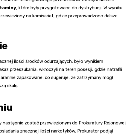
etaminy
, które były przygotowane do dystrybucji. W wyniku
rzewieziony na komisariat, gdzie przeprowadzono dalsze
ie
acznej ilości środków odurzających, było wynikiem
kaz przeszukania, wkroczyli na teren posesji, gdzie natrafili
starannie zapakowane, co sugeruje, że zatrzymany mógł
zą skalę.
niu
 by następnie zostać przewiezionym do Prokuratury Rejonowej
siadania znacznej ilości narkotyków. Prokurator podjął