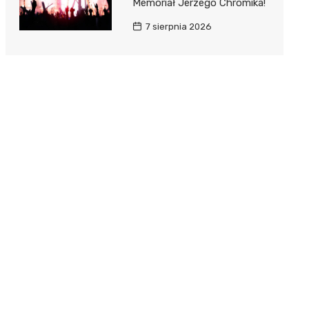
Memoriał Jerzego Chromika!
7 sierpnia 2026