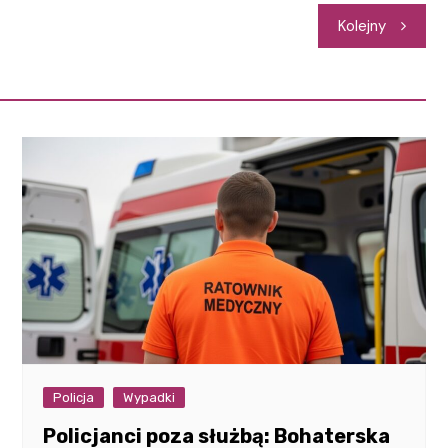
Kolejny
Policja
Wypadki
Policjanci poza służbą: Bohaterska