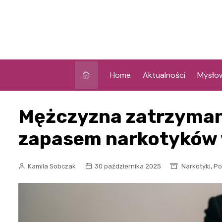
Skip
to
content
Home
Aktualności
Mysło
Mężczyzna zatrzyma
zapasem narkotyków
,
Kamila Sobczak
30 października 2025
Narkotyki
Po