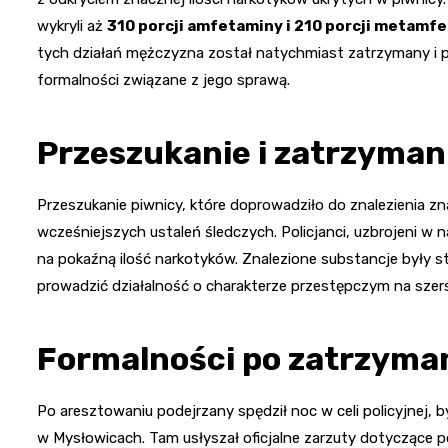
wykryli aż
310 porcji amfetaminy i 210 porcji metamf
tych działań mężczyzna został natychmiast zatrzymany i p
formalności związane z jego sprawą.
Przeszukanie i zatrzyman
Przeszukanie piwnicy, które doprowadziło do znalezienia zn
wcześniejszych ustaleń śledczych. Policjanci, uzbrojeni w na
na pokaźną ilość narkotyków. Znalezione substancje były 
prowadzić działalność o charakterze przestępczym na szers
Formalności po zatrzyma
Po aresztowaniu podejrzany spędził noc w celi policyjnej,
w Mysłowicach. Tam usłyszał oficjalne zarzuty dotyczące po