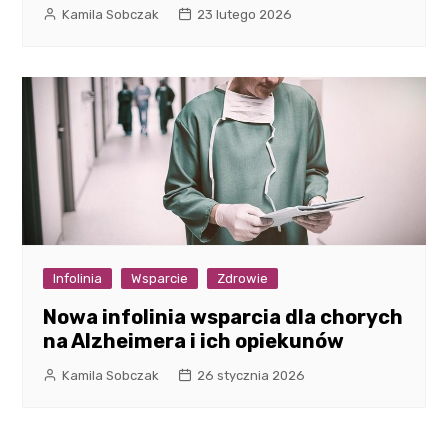
Kamila Sobczak
23 lutego 2026
Infolinia
Wsparcie
Zdrowie
Nowa infolinia wsparcia dla chorych
na Alzheimera i ich opiekunów
Kamila Sobczak
26 stycznia 2026