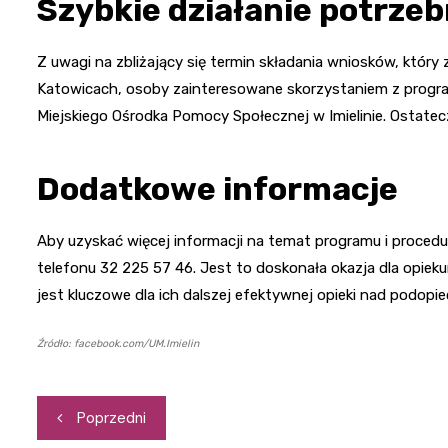
Szybkie działanie potrze
Z uwagi na zbliżający się termin składania wniosków, któr
Katowicach, osoby zainteresowane skorzystaniem z prog
Miejskiego Ośrodka Pomocy Społecznej w Imielinie. Ostatec
Dodatkowe informacje
Aby uzyskać więcej informacji na temat programu i proce
telefonu 32 225 57 46. Jest to doskonała okazja dla opiek
jest kluczowe dla ich dalszej efektywnej opieki nad podopi
Źródło: facebook.com/UM.Imielin
Nawigacja
Poprzedni