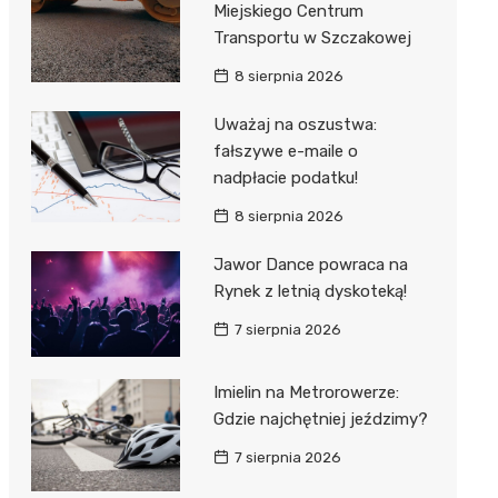
Miejskiego Centrum
 w
Transportu w Szczakowej
8 sierpnia 2026
Uważaj na oszustwa:
fałszywe e-maile o
szą
nadpłacie podatku!
8 sierpnia 2026
Jawor Dance powraca na
Rynek z letnią dyskoteką!
7 sierpnia 2026
Imielin na Metrorowerze:
Gdzie najchętniej jeździmy?
7 sierpnia 2026