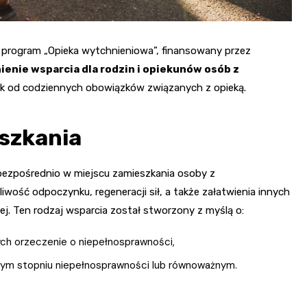
 program „Opieka wytchnieniowa”, finansowany przez
enie wsparcia dla rodzin i opiekunów osób z
ek od codziennych obowiązków związanych z opieką.
szkania
 bezpośrednio w miejscu zamieszkania osoby z
wość odpoczynku, regeneracji sił, a także załatwienia innych
j. Ten rodzaj wsparcia został stworzony z myślą o:
cych orzeczenie o niepełnosprawności,
nym stopniu niepełnosprawności lub równoważnym.