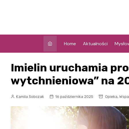
Skip
to
content
Home
Aktualności
Mysło
Imielin uruchamia pr
wytchnieniowa” na 20
,
Kamila Sobczak
16 października 2025
Opieka
Wspa