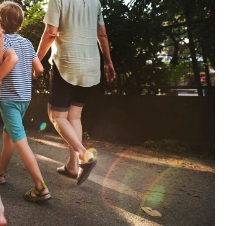
Kościół Najświętszego
robotnicze Nikiszowiec
Serca Pana Jezusa
Katowicach
Kaplica św. Jana
Chrzciciela
Promenada nad Przem