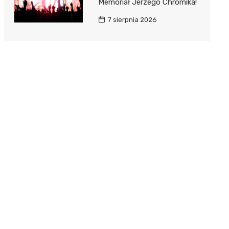
Memoriał Jerzego Chromika!
7 sierpnia 2026