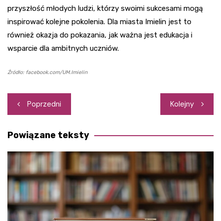
przyszłość młodych ludzi, którzy swoimi sukcesami mogą
inspirować kolejne pokolenia. Dla miasta Imielin jest to
również okazja do pokazania, jak ważna jest edukacja i
wsparcie dla ambitnych uczniów.
Źródło: facebook.com/UM.Imielin
Nawigacja
Poprzedni
Kolejny
wpisu
Powiązane teksty