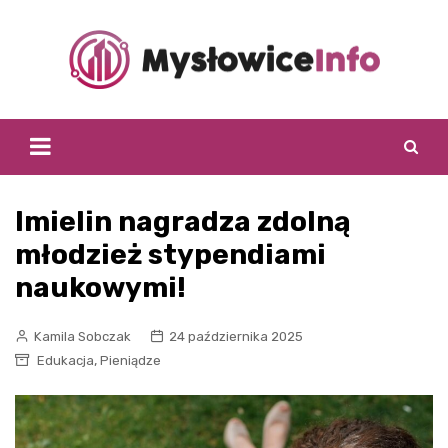
Skip
to
content
Imielin nagradza zdolną
młodzież stypendiami
naukowymi!
Kamila Sobczak
24 października 2025
,
Edukacja
Pieniądze