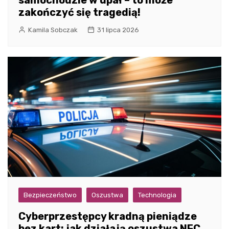
samochodzie w upał – to może
zakończyć się tragedią!
Kamila Sobczak
31 lipca 2026
Bezpieczeństwo
Oszustwa
Technologia
Cyberprzestępcy kradną pieniądze
bez kart: jak działają oszustwa NFC