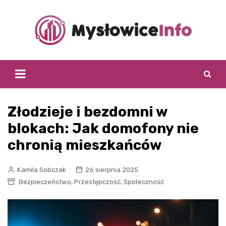
Skip
to
content
Złodzieje i bezdomni w
blokach: Jak domofony nie
chronią mieszkańców
Kamila Sobczak
26 sierpnia 2025
,
,
Bezpieczeństwo
Przestępczość
Społeczność